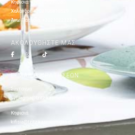
Κηφισιά:
+302106230080
Χαλάνδρι:
+302106810529
Άνω Πατήσια:
+302102232376
ΑΚΟΛΟΥΘΗΣΤΕ ΜΑΣ
E-MAILS ΚΡΑΤΗΣΕΩΝ
Σύνταγμα:
syntagma@tzitzikasmermigas.gr
Κηφισιά:
kifisia@tzitzikasmermigas.gr