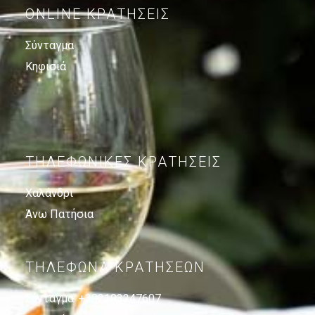
ONLINE ΚΡΑΤΉΣΕΙΣ
Σύνταγμα
Κηφισιά
ΤΗΛΕΦΩΝΙΚΕΣ ΚΡΑΤΗΣΕΙΣ
Χαλάνδρι
Άνω Πατήσια
ΤΗΛΕΦΩΝΑ ΚΡΑΤΗΣΕΩΝ
Σύνταγμα:
+302103247607