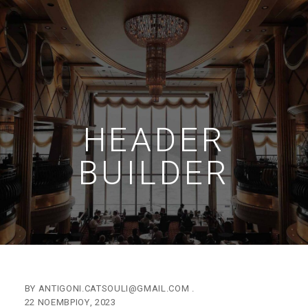
HEADER
BUILDER
BY
ANTIGONI.CATSOULI@GMAIL.COM
22 ΝΟΕΜΒΡΊΟΥ, 2023